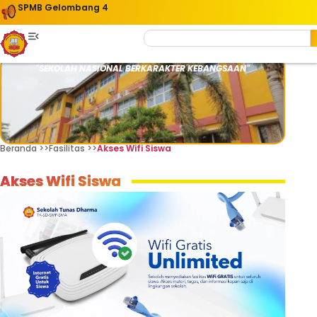
SPMB Gelombang 4
"SEKOLAH NASIONAL BERKARAKTER KEBANGSAAN"
Beranda >>
Fasilitas >>
Akses Wifi Siswa
Akses Wifi Siswa