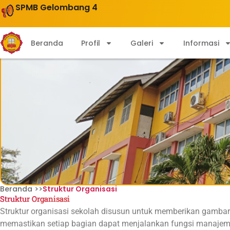
SPMB Gelombang 4
"SEKOLAH NASIONAL BERKARAK
Beranda
Profil
Galeri
Informasi
Beranda >>
Struktur Organisasi
Struktur Organisasi
Struktur organisasi sekolah disusun untuk memberikan gambar
memastikan setiap bagian dapat menjalankan fungsi manajemen 