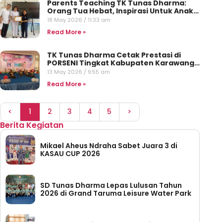
Parents Teaching TK Tunas Dharma:
Orang Tua Hebat, Inspirasi Untuk Anak
Hebat
18 May 2026
11:33 am
Read More »
TK Tunas Dharma Cetak Prestasi di
PORSENI Tingkat Kabupaten Karawang
2026
13 May 2026
9:55 am
Read More »
<
1
2
3
4
5
>
Berita Kegiatan
Mikael Aheus Ndraha Sabet Juara 3 di
KASAU CUP 2026
SD Tunas Dharma Lepas Lulusan Tahun
2026 di Grand Taruma Leisure Water Park