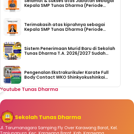
Selamat & Sukses atas Jabatan sebagai
Kepala SMP Tunas Dharma (Periode
Tahun 2026-2030)
Terimakasih atas kiprahnya sebagai
Kepala SMP Tunas Dharma (Periode
Tahun 2023 – 2026)
Sistem Penerimaan Murid Baru di Sekolah
Tunas Dharma T.A. 2026/2027 Sudah
Dibuka
Pengenalan Ekstrakurikuler Karate Full
Body Contact WKO Shinkyokushinkai
Indonesia di SMP Tunas Dharma
Youtube Tunas Dharma
Sekolah Tunas Dharma
Jl. Tarumanagara Samping Fly Over Karawang Barat, Kel.
Tanjungpura, Kec. Karawang Barat, Kab. Karawang