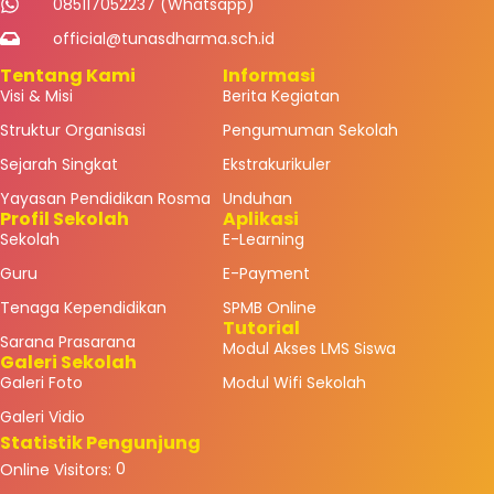
085117052237 (Whatsapp)
official@tunasdharma.sch.id
Tentang Kami
Informasi
Visi & Misi
Berita Kegiatan
Struktur Organisasi
Pengumuman Sekolah
Sejarah Singkat
Ekstrakurikuler
Yayasan Pendidikan Rosma
Unduhan
Profil Sekolah
Aplikasi
Sekolah
E-Learning
Guru
E-Payment
Tenaga Kependidikan
SPMB Online
Tutorial
Sarana Prasarana
Modul Akses LMS Siswa
Galeri Sekolah
Galeri Foto
Modul Wifi Sekolah
Galeri Vidio
Statistik Pengunjung
0
Online Visitors: