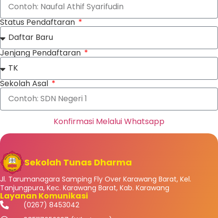
Status Pendaftaran
Jenjang Pendaftaran
Sekolah Asal
Konfirmasi Melalui Whatsapp
Sekolah Tunas Dharma
Jl. Tarumanagara Samping Fly Over Karawang Barat, Kel.
Tanjungpura, Kec. Karawang Barat, Kab. Karawang
Layanan Komunikasi
(0267) 8453042