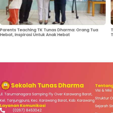
Parents Teaching TK Tunas Dharma: Orang Tua
T
Hebat, Inspirasi Untuk Anak Hebat
Sekolah Tunas Dharma
Tentan
Visi & Misi
Jl. Tarumanagara Samping Fly Over Karawang Barat,
Struktur O
Kel. Tanjungpura, Kec. Karawang Barat, Kab. Karawang
Layanan Komunikasi
Sejarah S
(0267) 8453042