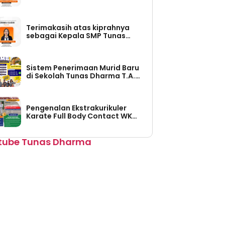
Tunas Dharma (Periode Tahun
2026-2030)
Terimakasih atas kiprahnya
sebagai Kepala SMP Tunas
Dharma (Periode Tahun 2023 –
2026)
Sistem Penerimaan Murid Baru
di Sekolah Tunas Dharma T.A.
2026/2027 Sudah Dibuka
Pengenalan Ekstrakurikuler
Karate Full Body Contact WKO
Shinkyokushinkai Indonesia di
SMP Tunas Dharma
tube Tunas Dharma