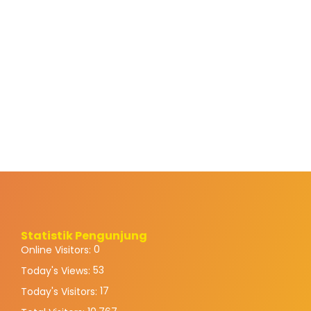
Statistik Pengunjung
0
Online Visitors:
53
Today's Views:
17
Today's Visitors: