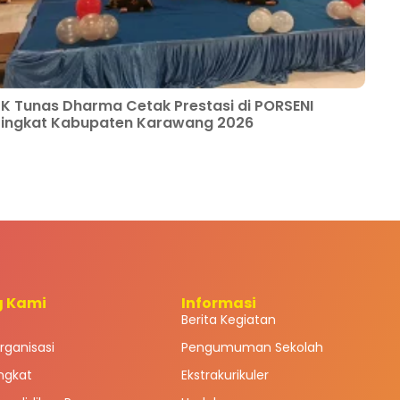
K Tunas Dharma Cetak Prestasi di PORSENI
Tingkat Kabupaten Karawang 2026
g Kami
Informasi
Berita Kegiatan
rganisasi
Pengumuman Sekolah
ingkat
Ekstrakurikuler