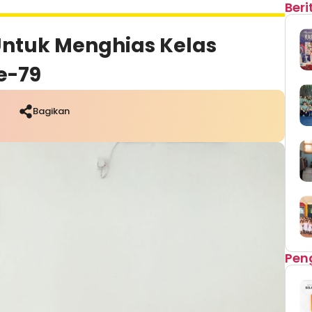
Ber
ntuk Menghias Kelas
e-79
Bagikan
Pen