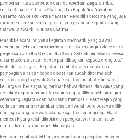
pemberian Kata Sambutan dari Ibu
Aperiani Zega, S.Pd.K
.,
selaku Kepala TK Tunas Dharma, dan Bapak
Drs. Yakobus
Susanto, MA
selaku Ketua Yayasan Pendidikan Rosma yang juga
turut memberikan semangat dan pengetahuan kepada orang
tua/wali siswa di TK Tunas Dharma
Masuk ke acara inti yaitu kegiatan membatik, yang diawali
dengan penjelasan cara membatik melalui tayangan video serta
penjelasan oleh Ibu Oliv dan Ibu Santi. Setelah penjelasan selesai
disampaikan, alat dan bahan pun dibagikan kepada orang tua/
wali, oleh para guru. Kegiatan membatik pun dimulai saat
pembagian alat dan bahan dipastikan sudah diterima oleh
seluruh orang tua/ wali. Selama kegiatan membatik bersama
keluarga ini berlangsung, terlihat bahwa dimensi dan
value
yang
tercakup dapat tercapai. Itu semua dapat dilihat oleh para guru
sepanjang kegiatan dan hasil akhir membatik. Raut wajah yang
ceria dan senang tergambar jelas dari wajah para peserta didik
dan juga orang tua/wali selama kegiatan berlangsung. Hasil
membatik yang telah dilapisi oleh pengikat warna dan telah
difoto, dikumpulkan untuk dikeringkan.
Kegiatan membatik ini hanya sampai tahap pelapisan dengan