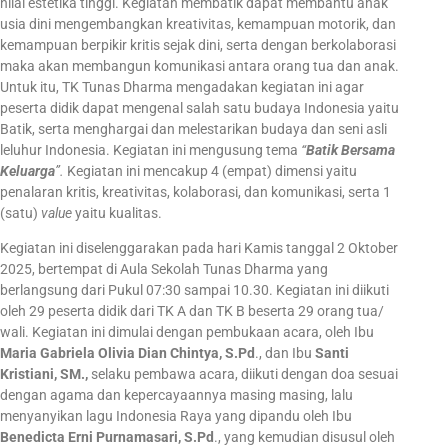
nilai estetika tinggi. Kegiatan membatik dapat membantu anak
usia dini mengembangkan kreativitas, kemampuan motorik, dan
kemampuan berpikir kritis sejak dini, serta dengan berkolaborasi
maka akan membangun komunikasi antara orang tua dan anak.
Untuk itu, TK Tunas Dharma mengadakan kegiatan ini agar
peserta didik dapat mengenal salah satu budaya Indonesia yaitu
Batik, serta menghargai dan melestarikan budaya dan seni asli
leluhur Indonesia. Kegiatan ini mengusung tema
“
Batik Bersama
Keluarga
”.
Kegiatan ini mencakup 4 (empat) dimensi yaitu
penalaran kritis, kreativitas, kolaborasi, dan komunikasi, serta 1
(satu)
value
yaitu kualitas.
Kegiatan ini diselenggarakan pada hari Kamis tanggal 2 Oktober
2025, bertempat di Aula Sekolah Tunas Dharma yang
berlangsung dari Pukul 07:30 sampai 10.30. Kegiatan ini diikuti
oleh 29 peserta didik dari TK A dan TK B beserta 29 orang tua/
wali. Kegiatan ini dimulai dengan pembukaan acara, oleh Ibu
Maria Gabriela Olivia Dian Chintya, S.Pd
., dan Ibu
Santi
Kristiani, SM.,
selaku pembawa acara, diikuti dengan doa sesuai
dengan agama dan kepercayaannya masing masing, lalu
menyanyikan lagu Indonesia Raya yang dipandu oleh Ibu
Benedicta Erni Purnamasari, S.Pd
., yang kemudian disusul oleh