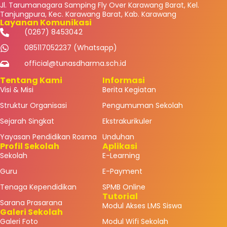
Jl. Tarumanagara Samping Fly Over Karawang Barat, Kel.
Tanjungpura, Kec. Karawang Barat, Kab. Karawang
Layanan Komunikasi
(0267) 8453042
085117052237 (Whatsapp)
official@tunasdharma.sch.id
Tentang Kami
Informasi
Visi & Misi
Berita Kegiatan
Struktur Organisasi
Pengumuman Sekolah
Sejarah Singkat
Ekstrakurikuler
Yayasan Pendidikan Rosma
Unduhan
Profil Sekolah
Aplikasi
Sekolah
E-Learning
Guru
E-Payment
Tenaga Kependidikan
SPMB Online
Tutorial
Sarana Prasarana
Modul Akses LMS Siswa
Galeri Sekolah
Galeri Foto
Modul Wifi Sekolah