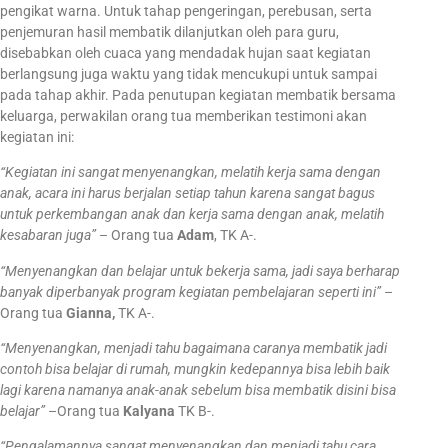
pengikat warna. Untuk tahap pengeringan, perebusan, serta
penjemuran hasil membatik dilanjutkan oleh para guru,
disebabkan oleh cuaca yang mendadak hujan saat kegiatan
berlangsung juga waktu yang tidak mencukupi untuk sampai
pada tahap akhir. Pada penutupan kegiatan membatik bersama
keluarga, perwakilan orang tua memberikan testimoni akan
kegiatan ini:
“Kegiatan ini sangat menyenangkan, melatih kerja sama dengan
anak, acara ini harus berjalan setiap tahun karena sangat bagus
untuk perkembangan anak dan kerja sama dengan anak, melatih
kesabaran juga”
– Orang tua
Adam
, TK A-.
“Menyenangkan dan belajar untuk bekerja sama, jadi saya berharap
banyak diperbanyak program kegiatan pembelajaran seperti ini”
–
Orang tua
Gianna,
TK A-.
“Menyenangkan, menjadi tahu bagaimana caranya membatik jadi
contoh bisa belajar di rumah, mungkin kedepannya bisa lebih baik
lagi karena namanya anak-anak sebelum bisa membatik disini bisa
belajar”
–Orang tua
Kalyana
TK B-.
“Pengalamannya sangat menyenangkan dan menjadi tahu cara