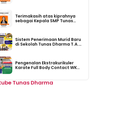
Tunas Dharma (Periode Tahun
2026-2030)
Terimakasih atas kiprahnya
sebagai Kepala SMP Tunas
Dharma (Periode Tahun 2023 –
2026)
Sistem Penerimaan Murid Baru
di Sekolah Tunas Dharma T.A.
2026/2027 Sudah Dibuka
Pengenalan Ekstrakurikuler
Karate Full Body Contact WKO
Shinkyokushinkai Indonesia di
SMP Tunas Dharma
tube Tunas Dharma