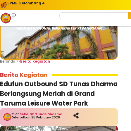
SPMB Gelombang 4
"SEKOLAH NASIONAL BERKARAKTER KEBANGSAAN"
Beranda >>
Berita Kegiatan
Berita Kegiatan
Edufun Outbound SD Tunas Dharma
Berlangsung Meriah di Grand
Taruma Leisure Water Park
Oleh
Sekolah Tunas Dharma
Diterbitkan 25 February 2026