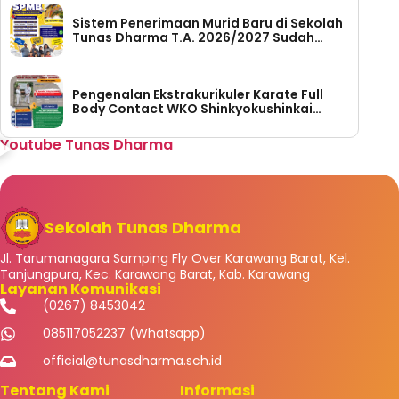
Sistem Penerimaan Murid Baru di Sekolah
Tunas Dharma T.A. 2026/2027 Sudah
Dibuka
Pengenalan Ekstrakurikuler Karate Full
Body Contact WKO Shinkyokushinkai
Indonesia di SMP Tunas Dharma
Youtube Tunas Dharma
Sekolah Tunas Dharma
Jl. Tarumanagara Samping Fly Over Karawang Barat, Kel.
Tanjungpura, Kec. Karawang Barat, Kab. Karawang
Layanan Komunikasi
(0267) 8453042
085117052237 (Whatsapp)
official@tunasdharma.sch.id
Tentang Kami
Informasi