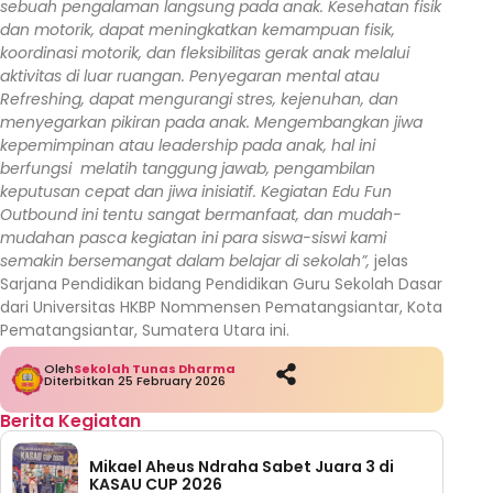
sebuah pengalaman langsung pada anak. Kesehatan fisik
dan motorik, dapat meningkatkan kemampuan fisik,
koordinasi motorik, dan fleksibilitas gerak anak melalui
aktivitas di luar ruangan. Penyegaran mental atau
Refreshing, dapat mengurangi stres, kejenuhan, dan
menyegarkan pikiran pada anak. Mengembangkan jiwa
kepemimpinan atau leadership pada anak, hal ini
berfungsi melatih tanggung jawab, pengambilan
keputusan cepat dan jiwa inisiatif. Kegiatan Edu Fun
Outbound ini tentu sangat bermanfaat, dan mudah-
mudahan pasca kegiatan ini para siswa-siswi kami
semakin bersemangat dalam belajar di sekolah”,
jelas
Sarjana Pendidikan bidang Pendidikan Guru Sekolah Dasar
dari Universitas HKBP Nommensen Pematangsiantar, Kota
Pematangsiantar, Sumatera Utara ini.
Oleh
Sekolah Tunas Dharma
Diterbitkan 25 February 2026
Berita Kegiatan
Mikael Aheus Ndraha Sabet Juara 3 di
KASAU CUP 2026