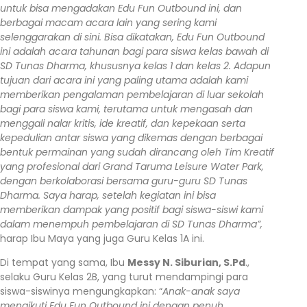
untuk bisa mengadakan Edu Fun Outbound ini, dan
berbagai macam acara lain yang sering kami
selenggarakan di sini. Bisa dikatakan, Edu Fun Outbound
ini adalah acara tahunan bagi para siswa kelas bawah di
SD Tunas Dharma, khususnya kelas 1 dan kelas 2. Adapun
tujuan dari acara ini yang paling utama adalah kami
memberikan pengalaman pembelajaran di luar sekolah
bagi para siswa kami, terutama untuk mengasah dan
menggali nalar kritis, ide kreatif, dan kepekaan serta
kepedulian antar siswa yang dikemas dengan berbagai
bentuk permainan yang sudah dirancang oleh Tim Kreatif
yang profesional dari Grand Taruma Leisure Water Park,
dengan berkolaborasi bersama guru-guru SD Tunas
Dharma. Saya harap, setelah kegiatan ini bisa
memberikan dampak yang positif bagi siswa-siswi kami
dalam menempuh pembelajaran di SD Tunas Dharma”,
harap Ibu Maya yang juga Guru Kelas 1A ini.
Di tempat yang sama, Ibu
Messy N. Siburian, S.Pd
.,
selaku Guru Kelas 2B, yang turut mendampingi para
siswa-siswinya mengungkapkan: “
Anak-anak saya
mengikuti Edu Fun Outbound ini dengan penuh