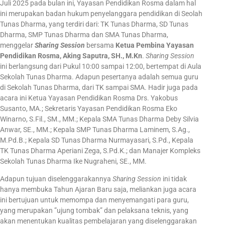
Juli 2025 pada bulan ini, Yayasan Pendidikan Rosma dalam hal
ini merupakan badan hukum penyelanggara pendidikan di Seolah
Tunas Dharma, yang terdiri dari: TK Tunas Dharma, SD Tunas
Dharma, SMP Tunas Dharma dan SMA Tunas Dharma,
menggelar
Sharing Session
bersama
Ketua Pembina Yayasan
Pendidikan Rosma, Aking Saputra, SH., M.Kn
.
Sharing Session
ini berlangsung dari Pukul 10:00 sampai 12:00, bertempat di Aula
Sekolah Tunas Dharma. Adapun pesertanya adalah semua guru
di Sekolah Tunas Dharma, dari TK sampai SMA. Hadir juga pada
acara ini Ketua Yayasan Pendidikan Rosma Drs. Yakobus
Susanto, MA.; Sekretaris Yayasan Pendidikan Rosma Eko
Winarno, S.Fil., SM., MM.; Kepala SMA Tunas Dharma Deby Silvia
Anwar, SE., MM.; Kepala SMP Tunas Dharma Laminem, S.Ag.,
M.Pd.B.; Kepala SD Tunas Dharma Nurmayasari, S.Pd., Kepala
TK Tunas Dharma Aperiani Zega, S.Pd.K.; dan Manajer Kompleks
Sekolah Tunas Dharma Ike Nugraheni, SE., MM.
Adapun tujuan diselenggarakannya
Sharing Session
ini tidak
hanya membuka Tahun Ajaran Baru saja, meliankan juga acara
ini bertujuan untuk memompa dan menyemangati para guru,
yang merupakan ”ujung tombak” dan pelaksana teknis, yang
akan menentukan kualitas pembelajaran yang diselenggarakan