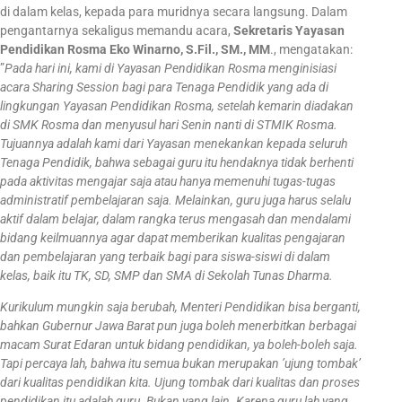
di dalam kelas, kepada para muridnya secara langsung. Dalam
pengantarnya sekaligus memandu acara,
Sekretaris Yayasan
Pendidikan Rosma Eko Winarno, S.Fil., SM., MM
., mengatakan:
”
Pada hari ini, kami di Yayasan Pendidikan Rosma menginisiasi
acara Sharing Session bagi para Tenaga Pendidik yang ada di
lingkungan Yayasan Pendidikan Rosma, setelah kemarin diadakan
di SMK Rosma dan menyusul hari Senin nanti di STMIK Rosma.
Tujuannya adalah kami dari Yayasan menekankan kepada seluruh
Tenaga Pendidik, bahwa sebagai guru itu hendaknya tidak berhenti
pada aktivitas mengajar saja atau hanya memenuhi tugas-tugas
administratif pembelajaran saja. Melainkan, guru juga harus selalu
aktif dalam belajar, dalam rangka terus mengasah dan mendalami
bidang keilmuannya agar dapat memberikan kualitas pengajaran
dan pembelajaran yang terbaik bagi para siswa-siswi di dalam
kelas, baik itu TK, SD, SMP dan SMA di Sekolah Tunas Dharma.
Kurikulum mungkin saja berubah, Menteri Pendidikan bisa berganti,
bahkan Gubernur Jawa Barat pun juga boleh menerbitkan berbagai
macam Surat Edaran untuk bidang pendidikan, ya boleh-boleh saja.
Tapi percaya lah, bahwa itu semua bukan merupakan ’ujung tombak’
dari kualitas pendidikan kita. Ujung tombak dari kualitas dan proses
pendidikan itu adalah guru. Bukan yang lain. Karena guru lah yang