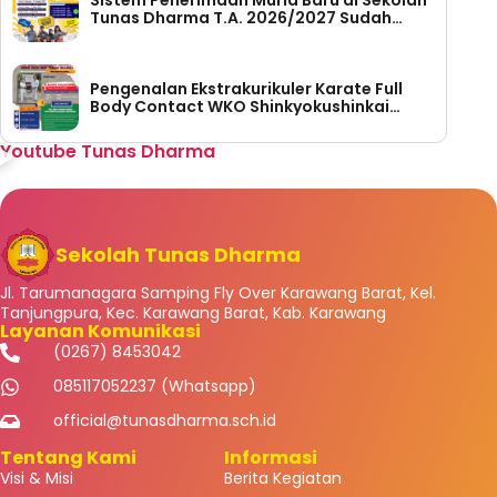
Sistem Penerimaan Murid Baru di Sekolah
Tunas Dharma T.A. 2026/2027 Sudah
Dibuka
Pengenalan Ekstrakurikuler Karate Full
Body Contact WKO Shinkyokushinkai
Indonesia di SMP Tunas Dharma
Youtube Tunas Dharma
Sekolah Tunas Dharma
Jl. Tarumanagara Samping Fly Over Karawang Barat, Kel.
Tanjungpura, Kec. Karawang Barat, Kab. Karawang
Layanan Komunikasi
(0267) 8453042
085117052237 (Whatsapp)
official@tunasdharma.sch.id
Tentang Kami
Informasi
Visi & Misi
Berita Kegiatan