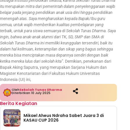
sebagai institusi pendidikan swasta, karena Sekolah Tunas Dharma
itu merupakan mitra dari pemerintah dalam penyelenggaraan wajib
belajar pada jenjang pendidikan anak usia dini hingga pendidikan
menengah atas. Saya mengharuskan kepada Bapak/Ibu guru
semua, untuk wajib memberikan kualitas pembelajaran yang
terbaik, untuk para siswa semuanya di Sekolah Tunas Dharma. Saya
ingin, bahwa anak-anak alumni dari TK, SD, SMP dan SMA di
Sekolah Tunas Dharma ini memiliki keunggulan tersendiri, baik itu
dalam hal keilmuan, keterampilan dan sikap yang bagus sehingga
mereka bisa menciptakan masa depannya sendiri dengan baik
ketika mereka lulus dari sekolah kita”
. Demikian, penekanan dari
Bapak Aking Saputra, yang merupakan Sarjana Hukum dan
Magister Kenotariatan dari Fakultas Hukum Universitas
Indonesia (UI) ini,
Oleh
Sekolah Tunas Dharma
Diterbitkan 10 July 2025
Berita Kegiatan
Mikael Aheus Ndraha Sabet Juara 3 di
KASAU CUP 2026