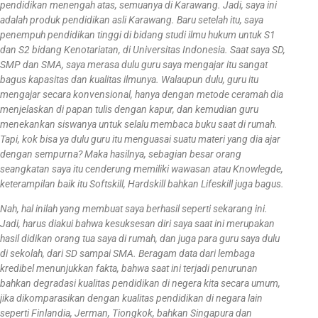
pendidikan menengah atas, semuanya di Karawang. Jadi, saya ini
adalah produk pendidikan asli Karawang. Baru setelah itu, saya
penempuh pendidikan tinggi di bidang studi ilmu hukum untuk S1
dan S2 bidang Kenotariatan, di Universitas Indonesia. Saat saya SD,
SMP dan SMA, saya merasa dulu guru saya mengajar itu sangat
bagus kapasitas dan kualitas ilmunya. Walaupun dulu, guru itu
mengajar secara konvensional, hanya dengan metode ceramah dia
menjelaskan di papan tulis dengan kapur, dan kemudian guru
menekankan siswanya untuk selalu membaca buku saat di rumah.
Tapi, kok bisa ya dulu guru itu menguasai suatu materi yang dia ajar
dengan sempurna? Maka hasilnya, sebagian besar orang
seangkatan saya itu cenderung memiliki wawasan atau Knowlegde,
keterampilan baik itu Softskill, Hardskill bahkan Lifeskill juga bagus.
Nah, hal inilah yang membuat saya berhasil seperti sekarang ini.
Jadi, harus diakui bahwa kesuksesan diri saya saat ini merupakan
hasil didikan orang tua saya di rumah, dan juga para guru saya dulu
di sekolah, dari SD sampai SMA. Beragam data dari lembaga
kredibel menunjukkan fakta, bahwa saat ini terjadi penurunan
bahkan degradasi kualitas pendidikan di negera kita secara umum,
jika dikomparasikan dengan kualitas pendidikan di negara lain
seperti Finlandia, Jerman, Tiongkok, bahkan Singapura dan