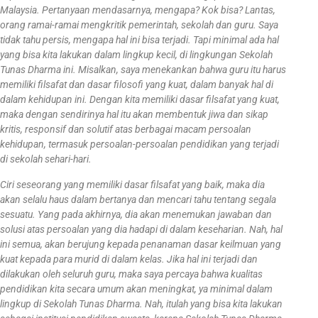
Malaysia.
Pertanyaan mendasarnya, mengapa? Kok bisa? Lantas,
orang ramai-ramai mengkritik pemerintah, sekolah dan guru. Saya
tidak tahu persis, mengapa hal ini bisa terjadi. Tapi minimal ada hal
yang bisa kita lakukan dalam lingkup kecil, di lingkungan Sekolah
Tunas Dharma ini. Misalkan, saya menekankan bahwa guru itu harus
memiliki filsafat dan dasar filosofi yang kuat, dalam banyak hal di
dalam kehidupan ini. Dengan kita memiliki dasar filsafat yang kuat,
maka dengan sendirinya hal itu akan membentuk jiwa dan sikap
kritis, responsif dan solutif atas berbagai macam persoalan
kehidupan, termasuk persoalan-persoalan pendidikan yang terjadi
di sekolah sehari-hari.
Ciri seseorang yang memiliki dasar filsafat yang baik, maka dia
akan selalu haus dalam bertanya dan mencari tahu tentang segala
sesuatu. Yang pada akhirnya, dia akan menemukan jawaban dan
solusi atas persoalan yang dia hadapi di dalam keseharian. Nah, hal
ini semua, akan berujung kepada penanaman dasar keilmuan yang
kuat kepada para murid di dalam kelas. Jika hal ini terjadi dan
dilakukan oleh seluruh guru, maka saya percaya bahwa kualitas
pendidikan kita secara umum akan meningkat, ya minimal dalam
lingkup di Sekolah Tunas Dharma. Nah, itulah yang bisa kita lakukan