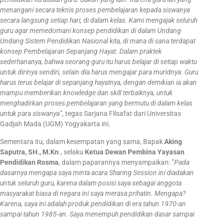
menangani secara teknis proses pembelajaran kepada siswanya
secara langsung setiap hari, di dalam kelas. Kami mengajak seluruh
guru agar memedomani konsep pendidikan di dalam Undang
Undang Sistem Pendidikan Nasional kita, di mana di sana terdapat
konsep Pembelajaran Sepanjang Hayat. Dalam praktek
sederhananya, bahwa seorang guru itu harus belajar di setiap waktu
untuk dirinya sendiri, selain dia harus mengajar para muridnya. Guru
harus terus belajar di sepanjang hayatnya, dengan demikian ia akan
mampu memberikan knowledge dan skill terbaiknya, untuk
menghadirkan proses pembelajaran yang bermutu di dalam kelas
untuk para siswanya”
, tegas Sarjana Filsafat dari Universitas
Gadjah Mada (UGM) Yogyakarta ini.
Sementara itu, dalam kesempatan yang sama, Bapak
Aking
Saputra, SH., M.Kn
., selaku
Ketua Dewan Pembina Yayasan
Pendidikan Rosma
, dalam paparannya menyampaikan: ”
Pada
dasarnya mengapa saya minta acara Sharing Session ini diadakan
untuk seluruh guru, karena dalam posisi saya sebagai anggota
masyarakat biasa di negara ini saya merasa prihatin. Mengapa?
Karena, saya ini adalah produk pendidikan di era tahun 1970-an
sampai tahun 1985-an. Saya menempuh pendidikan dasar sampai