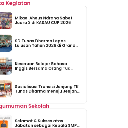
ita Kegiatan
Mikael Aheus Ndraha Sabet
Juara 3 di KASAU CUP 2026
SD Tunas Dharma Lepas
Lulusan Tahun 2026 di Grand
Taruma Leisure Water Park
Keseruan Belajar Bahasa
Inggis Bersama Orang Tua
Siswa di TK Tunas Dharma
Sosialisasi Transisi Jenjang TK
Tunas Dharma menuju Jenjang
SD Tunas Dharma
gumuman Sekolah
Selamat & Sukses atas
Jabatan sebagai Kepala SMP