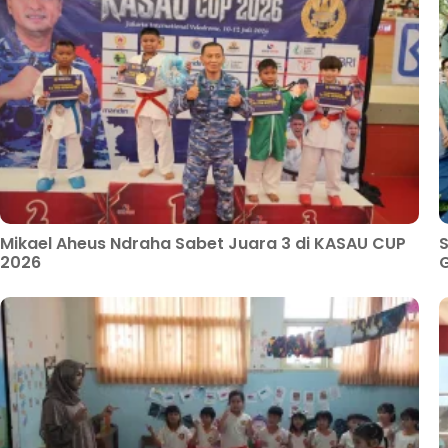
Mikael Aheus Ndraha Sabet Juara 3 di KASAU CUP
S
2026
G