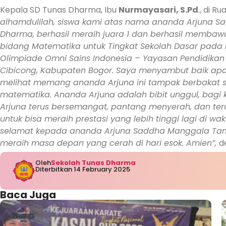
Kepala SD Tunas Dharma, Ibu
Nurmayasari, S.Pd
., di 
alhamdulilah, siswa kami atas nama ananda Arjuna Sa
Dharma, berhasil meraih juara 1 dan berhasil membaw
bidang Matematika untuk Tingkat Sekolah Dasar pada kl
Olimpiade Omni Sains Indonesia – Yayasan Pendidikan
Cibicong, Kabupaten Bogor. Saya menyambut baik apa 
melihat memang ananda Arjuna ini tampak berbakat s
matematika. Ananda Arjuna adalah bibit unggul, bagi
Arjuna terus bersemangat, pantang menyerah, dan t
untuk bisa meraih prestasi yang lebih tinggi lagi di w
selamat kepada ananda Arjuna Saddha Manggala Tan 
meraih masa depan yang cerah di hari esok. Amien”,
d
Oleh
Sekolah Tunas Dharma
Diterbitkan 14 February 2025
Baca Juga