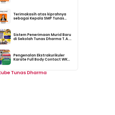
Tunas Dharma (Periode Tahun
2026-2030)
Terimakasih atas kiprahnya
sebagai Kepala SMP Tunas
Dharma (Periode Tahun 2023 –
2026)
Sistem Penerimaan Murid Baru
di Sekolah Tunas Dharma T.A.
2026/2027 Sudah Dibuka
Pengenalan Ekstrakurikuler
Karate Full Body Contact WKO
Shinkyokushinkai Indonesia di
SMP Tunas Dharma
tube Tunas Dharma