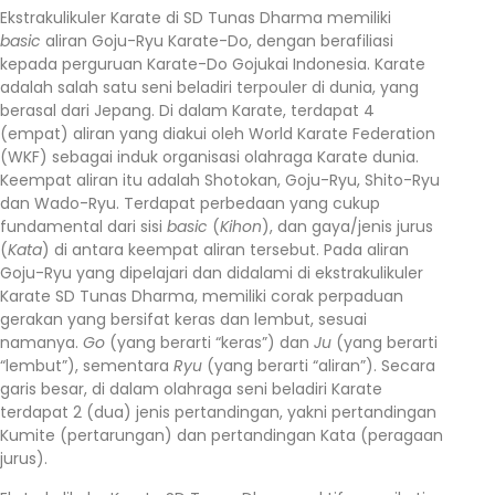
Ekstrakulikuler Karate di SD Tunas Dharma memiliki
basic
aliran Goju-Ryu Karate-Do, dengan berafiliasi
kepada perguruan Karate-Do Gojukai Indonesia. Karate
adalah salah satu seni beladiri terpouler di dunia, yang
berasal dari Jepang. Di dalam Karate, terdapat 4
(empat) aliran yang diakui oleh World Karate Federation
(WKF) sebagai induk organisasi olahraga Karate dunia.
Keempat aliran itu adalah Shotokan, Goju-Ryu, Shito-Ryu
dan Wado-Ryu. Terdapat perbedaan yang cukup
fundamental dari sisi
basic
(
K
ihon
), dan gaya/jenis jurus
(
Kata
) di antara keempat aliran tersebut. Pada aliran
Goju-Ryu yang dipelajari dan didalami di ekstrakulikuler
Karate SD Tunas Dharma, memiliki corak perpaduan
gerakan yang bersifat keras dan lembut, sesuai
namanya.
Go
(yang berarti “keras”) dan
Ju
(yang berarti
“lembut”), sementara
Ryu
(yang berarti “aliran”). Secara
garis besar, di dalam olahraga seni beladiri Karate
terdapat 2 (dua) jenis pertandingan, yakni pertandingan
Kumite (pertarungan) dan pertandingan Kata (peragaan
jurus).