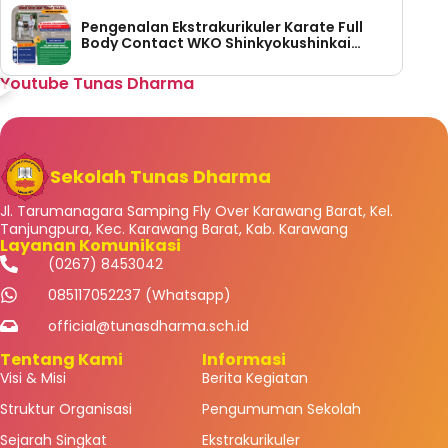
Pengenalan Ekstrakurikuler Karate Full
Body Contact WKO Shinkyokushinkai
Indonesia di SMP Tunas Dharma
Youtube Tunas Dharma
Sekolah Tunas Dharma
Jl. Tarumanagara Samping Fly Over Karawang Barat, Kel.
Tanjungpura, Kec. Karawang Barat, Kab. Karawang
Layanan Komunikasi
(0267) 8453042
085117052237 (Whatsapp)
official@tunasdharma.sch.id
Tentang Kami
Informasi
Visi & Misi
Berita Kegiatan
Struktur Organisasi
Pengumuman Sekolah
Sejarah Singkat
Ekstrakurikuler