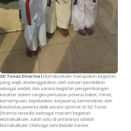
SD Tunas Dharma |
Ekstrakurikuler merupakan kegiatan
yang wajib diselenggarakan oleh satuan pendidikan
sebagai wadah dan sarana kegiatan pengembangan
karakter dalam rangka perluasan potensi bakat, minat,
kemampuan, kepribadian, kerjasama, kemandirian dan
kreativitas peserta didik secara optimal. Di SD Tunas
Dharma tersedia berbagai macam kegiatan
ekstrakulikuler, salah satu di antaranya adalah
Ekstrakulikuler Olahraga Seni Beladiri Karate.