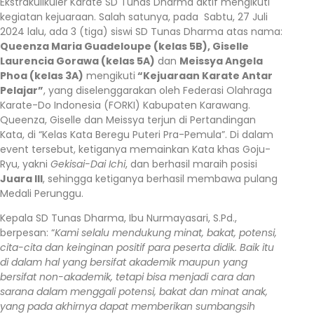
Ekstrakulikuler Karate SD Tunas Dharma aktif mengikuti
kegiatan kejuaraan. Salah satunya, pada Sabtu, 27 Juli
2024 lalu, ada 3 (tiga) siswi SD Tunas Dharma atas nama:
Queenza Maria Guadeloupe (kelas 5B), Giselle
Laurencia Gorawa (kelas 5A)
dan
Meissya Angela
Phoa (kelas 3A)
mengikuti
“Kejuaraan Karate Antar
Pelajar”
, yang diselenggarakan oleh Federasi Olahraga
Karate-Do Indonesia (FORKI) Kabupaten Karawang.
Queenza, Giselle dan Meissya terjun di Pertandingan
Kata, di “Kelas Kata Beregu Puteri Pra-Pemula”. Di dalam
event tersebut, ketiganya memainkan Kata khas Goju-
Ryu, yakni
Gekisai-Dai Ichi
, dan berhasil maraih posisi
Juara III
, sehingga ketiganya berhasil membawa pulang
Medali Perunggu.
Kepala SD Tunas Dharma, Ibu Nurmayasari, S.Pd.,
berpesan: “
Kami selalu mendukung minat, bakat, potensi,
cita-cita dan keinginan positif para peserta didik. Baik itu
di dalam hal yang bersifat akademik maupun yang
bersifat non-akademik, tetapi bisa menjadi cara dan
sarana dalam menggali potensi, bakat dan minat anak,
yang pada akhirnya dapat memberikan sumbangsih