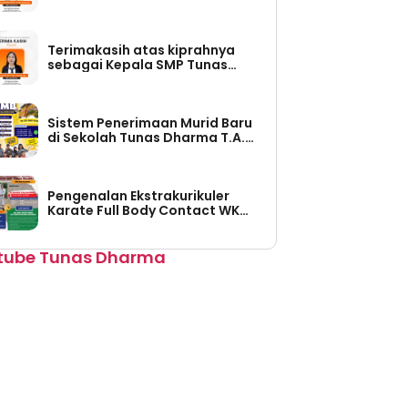
Tunas Dharma (Periode Tahun
2026-2030)
Terimakasih atas kiprahnya
sebagai Kepala SMP Tunas
Dharma (Periode Tahun 2023 –
2026)
Sistem Penerimaan Murid Baru
di Sekolah Tunas Dharma T.A.
2026/2027 Sudah Dibuka
Pengenalan Ekstrakurikuler
Karate Full Body Contact WKO
Shinkyokushinkai Indonesia di
SMP Tunas Dharma
tube Tunas Dharma