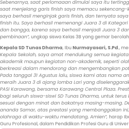
Sebenarnya, saat perlomaaan dimulai saya itu tertingga
saat menjelang garis finish saya memacu sekencang-k
saya berhasil menginjak garis finish, dan ternyata say
finish itu.
Saya berhasil memenangi Juara 3 di Kategori 
dan bangga, karena saya berhasil menjadi Juara 3 dan
pembinaan”,
ungkap siswa Kelas 3B yang gemar berolahr
Kepala SD Tunas Dharma
, Ibu
Nurmayasari, S.Pd
., m
Kepala Sekolah, saya amat mendukung semua kegiatan po
akademik maupun kegiatan non-akademik, seperti olah
berkreasi dalam mendorong dan mengembangkan potens
Pada tanggal 31 Agustus lalu, siswa kami atas nama an
meraih Juara 3 di ajang lomba Lari yang diselenggarak
PASI Karawang, bersama Karawang Central Plaza. Presta
bagi seluruh siswa-siswi SD Tunas Dharma, untuk teru
sesuai dengan minat dan bakatnya masing-masing. D
ananda Samar, atas prestasi yang membanggakan ini,
olahraga di waktu-waktu mendatang, Amien”,
harap Ib
Guru Profesional, dalam Pendidikan Profesi Guru di Univers