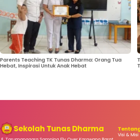
Parents Teaching TK Tunas Dharma: Orang Tua
T
Hebat, Inspirasi Untuk Anak Hebat
Sekolah Tunas Dharma
Tentan
Visi & Misi
Jl. Tarumanagara Samping Fly Over Karawang Barat,