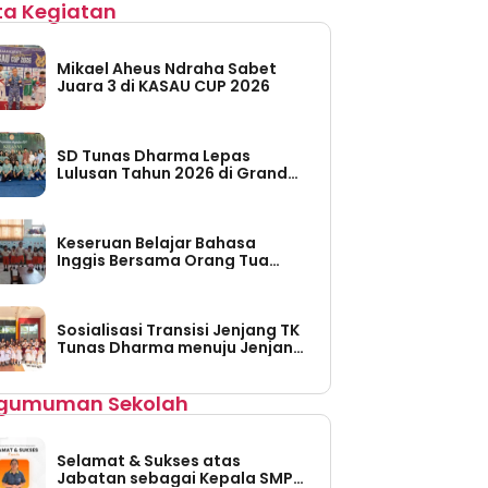
ita Kegiatan
Mikael Aheus Ndraha Sabet
Juara 3 di KASAU CUP 2026
SD Tunas Dharma Lepas
Lulusan Tahun 2026 di Grand
Taruma Leisure Water Park
Keseruan Belajar Bahasa
Inggis Bersama Orang Tua
Siswa di TK Tunas Dharma
Sosialisasi Transisi Jenjang TK
Tunas Dharma menuju Jenjang
SD Tunas Dharma
gumuman Sekolah
Selamat & Sukses atas
Jabatan sebagai Kepala SMP