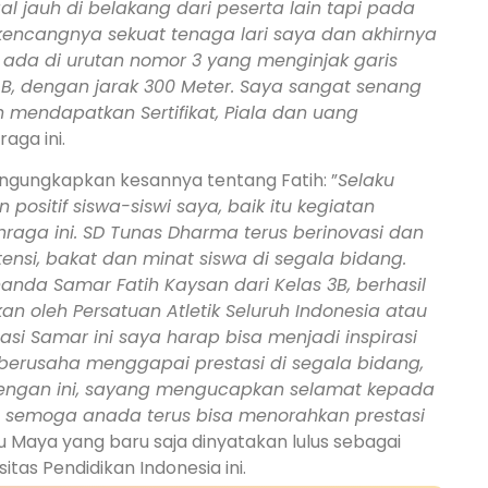
l jauh di belakang dari peserta lain tapi pada
encangnya sekuat tenaga lari saya dan akhirnya
a ada di urutan nomor 3 yang menginjak garis
B, dengan jarak 300 Meter.
Saya sangat senang
 mendapatkan Sertifikat, Piala dan uang
aga ini.
engungkapkan kesannya tentang Fatih: ”
Selaku
sitif siswa-siswi saya, baik itu kegiatan
raga ini. SD Tunas Dharma terus berinovasi dan
i, bakat dan minat siswa di segala bidang.
anda Samar Fatih Kaysan dari Kelas 3B, berhasil
an oleh Persatuan Atletik Seluruh Indonesia atau
si Samar ini saya harap bisa menjadi inspirasi
s berusaha menggapai prestasi di segala bidang,
engan ini, sayang mengucapkan selamat kepada
 semoga anada terus bisa menorahkan prestasi
u Maya yang baru saja dinyatakan lulus sebagai
itas Pendidikan Indonesia ini.