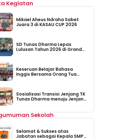
ita Kegiatan
Mikael Aheus Ndraha Sabet
Juara 3 di KASAU CUP 2026
SD Tunas Dharma Lepas
Lulusan Tahun 2026 di Grand
Taruma Leisure Water Park
Keseruan Belajar Bahasa
Inggis Bersama Orang Tua
Siswa di TK Tunas Dharma
Sosialisasi Transisi Jenjang TK
Tunas Dharma menuju Jenjang
SD Tunas Dharma
gumuman Sekolah
Selamat & Sukses atas
Jabatan sebagai Kepala SMP