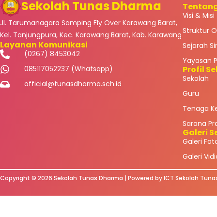
Sekolah Tunas Dharma
Tentan
Visi & Misi
Jl. Tarumanagara Samping Fly Over Karawang Barat,
Struktur O
Kel. Tanjungpura, Kec. Karawang Barat, Kab. Karawang
Layanan Komunikasi
Sejarah S
(0267) 8453042
Yayasan 
Profil S
085117052237 (Whatsapp)
Sekolah
official@tunasdharma.sch.id
Guru
Tenaga K
Sarana Pr
Galeri S
Galeri Fot
Galeri Vidi
Copyright © 2026 Sekolah Tunas Dharma | Powered by ICT Sekolah Tun