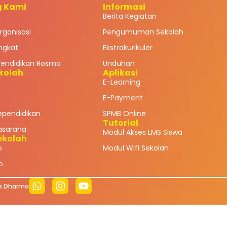
g Kami
Informasi
Berita Kegiatan
rganisasi
Pengumuman Sekolah
ingkat
Ekstrakurikuler
Pendidikan Rosma
Unduhan
ekolah
Aplikasi
E-Learning
E-Payment
ependidikan
SPMB Online
Tutorial
asarana
Modul Akses LMS Siswa
ekolah
o
Modul Wifi Sekolah
o
as Dharma