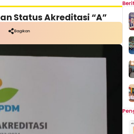
Ber
n Status Akreditasi “A”
Bagikan
Pen