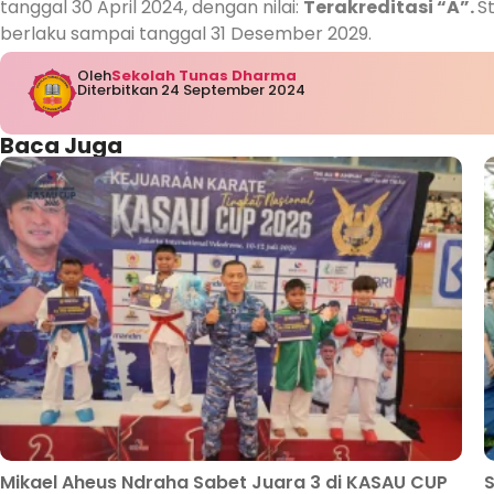
tanggal 30 April 2024, dengan nilai:
Terakreditasi “A”.
S
berlaku sampai tanggal 31 Desember 2029.
Oleh
Sekolah Tunas Dharma
Diterbitkan 24 September 2024
Baca Juga
Mikael Aheus Ndraha Sabet Juara 3 di KASAU CUP
S