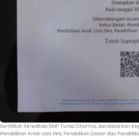
Sertifikat Akreditasi SMP Tunas Dharma, berdasarkan Ke
Pendidikan Anak Usia Dini, Pendidikan Dasar dan Pend