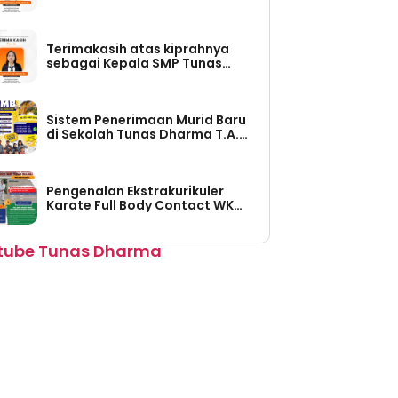
Tunas Dharma (Periode Tahun
2026-2030)
Terimakasih atas kiprahnya
sebagai Kepala SMP Tunas
Dharma (Periode Tahun 2023 –
2026)
Sistem Penerimaan Murid Baru
di Sekolah Tunas Dharma T.A.
2026/2027 Sudah Dibuka
Pengenalan Ekstrakurikuler
Karate Full Body Contact WKO
Shinkyokushinkai Indonesia di
SMP Tunas Dharma
tube Tunas Dharma