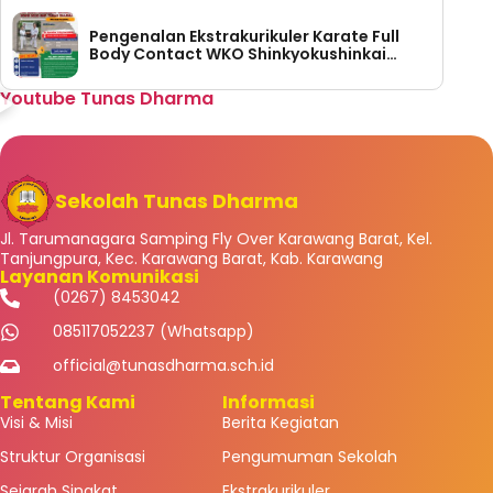
Pengenalan Ekstrakurikuler Karate Full
Body Contact WKO Shinkyokushinkai
Indonesia di SMP Tunas Dharma
Youtube Tunas Dharma
Sekolah Tunas Dharma
Jl. Tarumanagara Samping Fly Over Karawang Barat, Kel.
Tanjungpura, Kec. Karawang Barat, Kab. Karawang
Layanan Komunikasi
(0267) 8453042
085117052237 (Whatsapp)
official@tunasdharma.sch.id
Tentang Kami
Informasi
Visi & Misi
Berita Kegiatan
Struktur Organisasi
Pengumuman Sekolah
Sejarah Singkat
Ekstrakurikuler