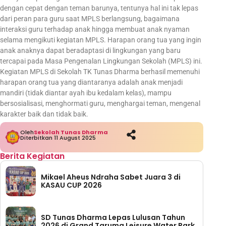
dengan cepat dengan teman barunya, tentunya hal ini tak lepas
dari peran para guru saat MPLS berlangsung, bagaimana
interaksi guru terhadap anak hingga membuat anak nyaman
selama mengikuti kegiatan MPLS. Harapan orang tua yang ingin
anak anaknya dapat beradaptasi di lingkungan yang baru
tercapai pada Masa Pengenalan Lingkungan Sekolah (MPLS) ini.
Kegiatan MPLS di Sekolah TK Tunas Dharma berhasil memenuhi
harapan orang tua yang diantaranya adalah anak menjadi
mandiri (tidak diantar ayah ibu kedalam kelas), mampu
bersosialisasi, menghormati guru, menghargai teman, mengenal
karakter baik dan tidak baik.
Oleh
Sekolah Tunas Dharma
Diterbitkan 11 August 2025
Berita Kegiatan
Mikael Aheus Ndraha Sabet Juara 3 di
KASAU CUP 2026
SD Tunas Dharma Lepas Lulusan Tahun
2026 di Grand Taruma Leisure Water Park