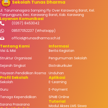
Sekolah Tunas Dharma
Jl. Tarumanagara Samping Fly Over Karawang Barat, Kel.
Tanjungpura, Kec. Karawang Barat, Kab. Karawang
Layanan Komunikasi
(0267) 8453042
085117052237 (Whatsapp)
official@tunasdharma.sch.id
Tentang Kami
Informasi
Visi & Misi
Berita Kegiatan
Struktur Organisasi
Pengumuman Sekolah
Sejarah Singkat
Ekstrakurikuler
Yayasan Pendidikan Rosma
Unduhan
Profil Sekolah
Aplikasi
Sekolah
E-Learning
Guru
E-Payment
Tenaga Kependidikan
SPMB Online
Tutorial
Sarana Prasarana
Modul Akses LMS Siswa