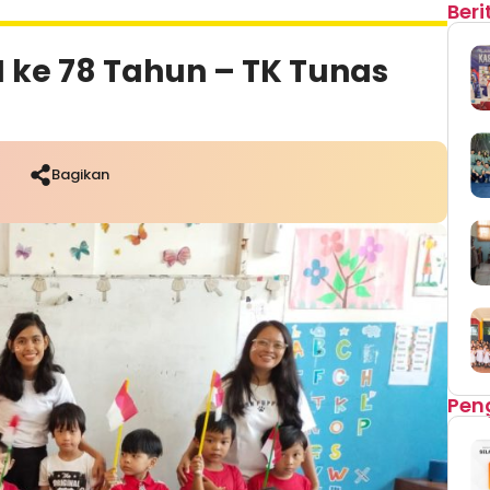
Ber
 ke 78 Tahun – TK Tunas
Bagikan
Pen