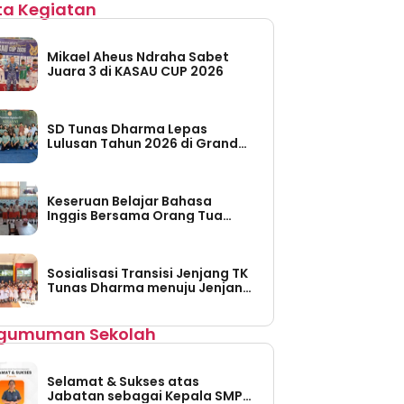
ita Kegiatan
Mikael Aheus Ndraha Sabet
Juara 3 di KASAU CUP 2026
SD Tunas Dharma Lepas
Lulusan Tahun 2026 di Grand
Taruma Leisure Water Park
Keseruan Belajar Bahasa
Inggis Bersama Orang Tua
Siswa di TK Tunas Dharma
Sosialisasi Transisi Jenjang TK
Tunas Dharma menuju Jenjang
SD Tunas Dharma
gumuman Sekolah
Selamat & Sukses atas
Jabatan sebagai Kepala SMP