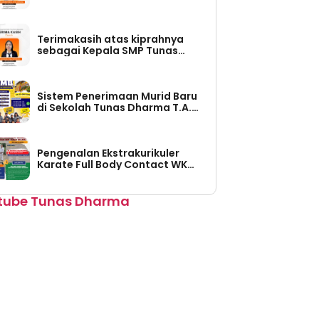
Tunas Dharma (Periode Tahun
2026-2030)
Terimakasih atas kiprahnya
sebagai Kepala SMP Tunas
Dharma (Periode Tahun 2023 –
2026)
Sistem Penerimaan Murid Baru
di Sekolah Tunas Dharma T.A.
2026/2027 Sudah Dibuka
Pengenalan Ekstrakurikuler
Karate Full Body Contact WKO
Shinkyokushinkai Indonesia di
SMP Tunas Dharma
tube Tunas Dharma