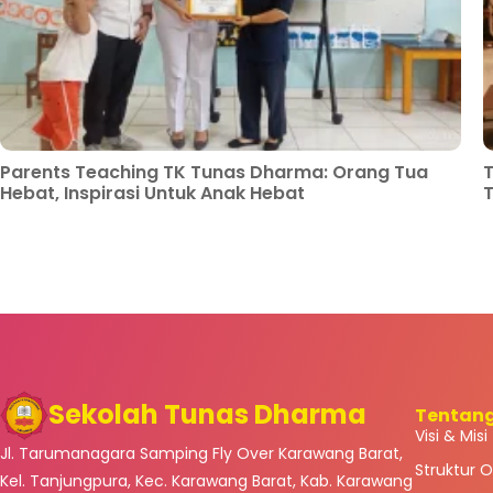
Parents Teaching TK Tunas Dharma: Orang Tua
T
Hebat, Inspirasi Untuk Anak Hebat
Sekolah Tunas Dharma
Tentan
Visi & Misi
Jl. Tarumanagara Samping Fly Over Karawang Barat,
Struktur O
Kel. Tanjungpura, Kec. Karawang Barat, Kab. Karawang