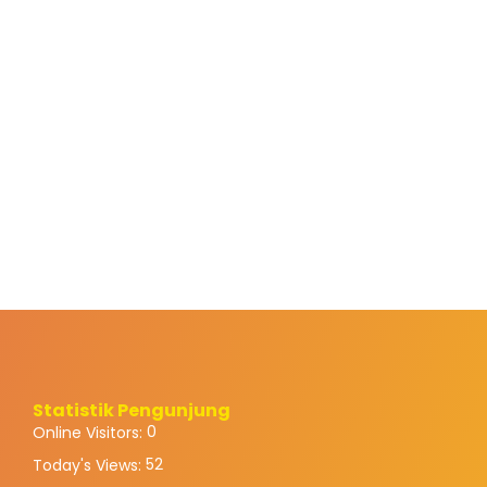
Statistik Pengunjung
0
Online Visitors:
52
Today's Views: