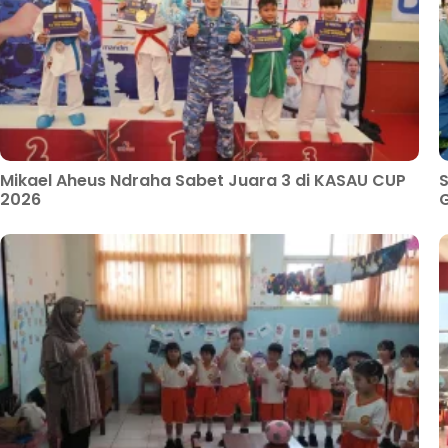
Mikael Aheus Ndraha Sabet Juara 3 di KASAU CUP
S
2026
G