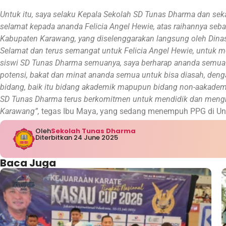
Untuk itu, saya selaku Kepala Sekolah SD Tunas Dharma dan sek
selamat kepada ananda Felicia Angel Hewie, atas raihannya seba
Kabupaten Karawang, yang diselenggarakan langsung oleh Din
Selamat dan terus semangat untuk Felicia Angel Hewie, untuk 
siswi SD Tunas Dharma semuanya, saya berharap ananda semua t
potensi, bakat dan minat ananda semua untuk bisa diasah, den
bidang, baik itu bidang akademik mapupun bidang non-aakademik s
SD Tunas Dharma terus berkomitmen untuk mendidik dan mengha
Karawang”,
tegas Ibu Maya, yang sedang menempuh PPG di Univ
Oleh
Sekolah Tunas Dharma
Diterbitkan 24 June 2025
Baca Juga