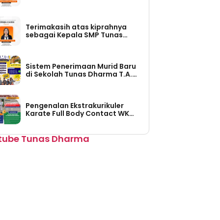
Tunas Dharma (Periode Tahun
2026-2030)
Terimakasih atas kiprahnya
sebagai Kepala SMP Tunas
Dharma (Periode Tahun 2023 –
2026)
Sistem Penerimaan Murid Baru
di Sekolah Tunas Dharma T.A.
2026/2027 Sudah Dibuka
Pengenalan Ekstrakurikuler
Karate Full Body Contact WKO
Shinkyokushinkai Indonesia di
SMP Tunas Dharma
tube Tunas Dharma