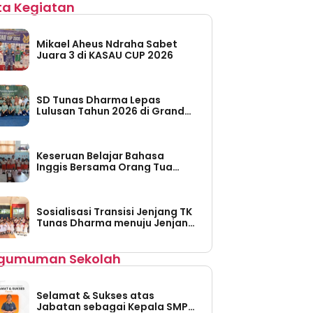
ita Kegiatan
Mikael Aheus Ndraha Sabet
Juara 3 di KASAU CUP 2026
SD Tunas Dharma Lepas
Lulusan Tahun 2026 di Grand
Taruma Leisure Water Park
Keseruan Belajar Bahasa
Inggis Bersama Orang Tua
Siswa di TK Tunas Dharma
Sosialisasi Transisi Jenjang TK
Tunas Dharma menuju Jenjang
SD Tunas Dharma
gumuman Sekolah
Selamat & Sukses atas
Jabatan sebagai Kepala SMP