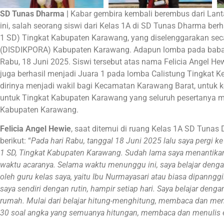
SD Tunas Dharma |
Kabar gembira kembali berembus dari Lant
ini, salah seorang siswi dari Kelas 1A di SD Tunas Dharma ber
1 SD) Tingkat Kabupaten Karawang, yang diselenggarakan sec
(DISDIKPORA) Kabupaten Karawang. Adapun lomba pada babak fin
Rabu, 18 Juni 2025. Siswi tersebut atas nama Felicia Angel Hew
juga berhasil menjadi Juara 1 pada lomba Calistung Tingkat 
dirinya menjadi wakil bagi Kecamatan Karawang Barat, untu
untuk Tingkat Kabupaten Karawang yang seluruh pesertanya me
Kabupaten Karawang.
Felicia Angel Hewie
, saat ditemui di ruang Kelas 1A SD Tuna
berikut: “
Pada hari Rabu, tanggal 18 Juni 2025 lalu saya pergi 
1 SD, Tingkat Kabupaten Karawang.
Sudah lama saya menantikan 
waktu acaranya. Selama waktu menunggu ini, saya belajar denga
oleh guru kelas saya, yaitu Ibu Nurmayasari atau biasa dipanngg
saya sendiri dengan rutin, hampir setiap hari. Saya belajar den
rumah. Mulai dari belajar hitung-menghitung, membaca dan menul
30 soal angka yang semuanya hitungan, membaca dan menulis 