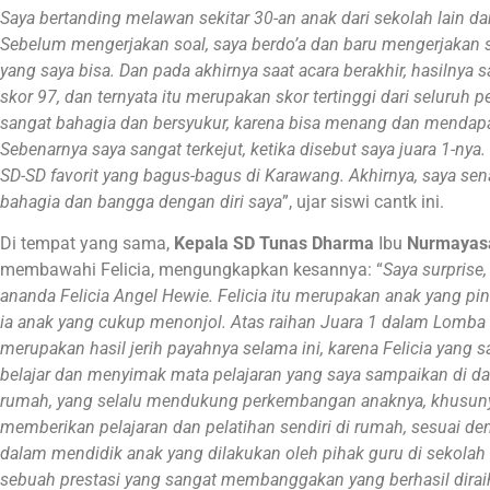
Saya bertanding melawan sekitar 30-an anak dari sekolah lain 
Sebelum mengerjakan soal, saya berdo’a dan baru mengerjakan s
yang saya bisa. Dan pada akhirnya saat acara berakhir, hasilny
skor 97, dan ternyata itu merupakan skor tertinggi dari seluruh p
sangat bahagia dan bersyukur, karena bisa menang dan mendapatk
Sebenarnya saya sangat terkejut, ketika disebut saya juara 1-nya.
SD-SD favorit yang bagus-bagus di Karawang.
Akhirnya, saya se
bahagia dan bangga dengan diri saya
”, ujar siswi cantk ini.
Di tempat yang sama,
Kepala SD Tunas Dharma
Ibu
Nurmayasa
membawahi Felicia, mengungkapkan kesannya: “
Saya surprise,
ananda Felicia Angel Hewie. Felicia itu merupakan anak yang pin
ia anak yang cukup menonjol. Atas raihan Juara 1 dalam Lomba 
merupakan hasil jerih payahnya selama ini, karena Felicia yang 
belajar dan menyimak mata pelajaran yang saya sampaikan di dala
rumah, yang selalu mendukung perkembangan anaknya, khusun
memberikan pelajaran dan pelatihan sendiri di rumah, sesuai den
dalam mendidik anak yang dilakukan oleh pihak guru di sekolah d
sebuah prestasi yang sangat membanggakan yang berhasil diraih 