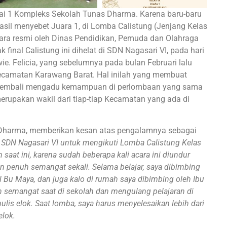
ai 1 Kompleks Sekolah Tunas Dharma. Karena baru-baru
hasil menyebet Juara 1, di Lomba Calistung (Jenjang Kelas
ara resmi oleh Dinas Pendidikan, Pemuda dan Olahraga
al Calistung ini dihelat di SDN Nagasari VI, pada hari
ie. Felicia, yang sebelumnya pada bulan Februari lalu
Kecamatan Karawang Barat. Hal inilah yang membuat
k kembali mengadu kemampuan di perlombaan yang sama
rupakan wakil dari tiap-tiap Kecamatan yang ada di
s Dharma, memberikan kesan atas pengalamnya sebagai
ke SDN Nagasari VI untuk mengikuti Lomba Calistung Kelas
saat ini, karena sudah beberapa kali acara ini diundur
n penuh semangat sekali. Selama belajar, saya dibimbing
il Bu Maya, dan juga kalo di rumah saya dibimbing oleh Ibu
gan semangat saat di sekolah dan mengulang pelajaran di
is elok. Saat lomba, saya harus menyelesaikan lebih dari
elok.