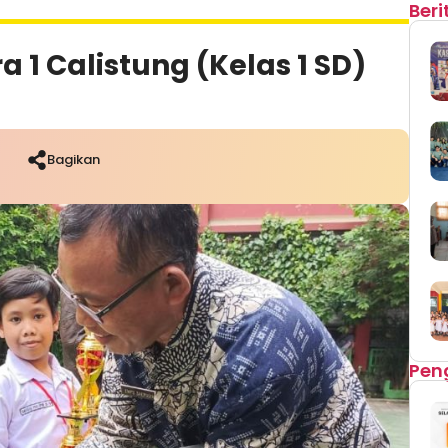
Ber
a 1 Calistung (Kelas 1 SD)
g
Bagikan
Pen